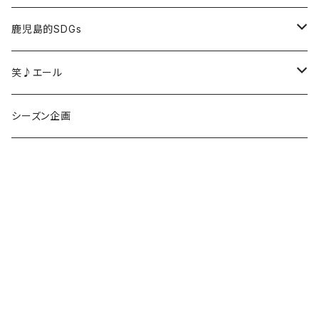
鹿児島的SDGs
無農薬木綿
笑♪エール
なつかし布アップサイクル
オリジナル鹿児島のお土産
シーズン企画
文具
黒豚革のオリジナルバッグ
衣類
布雑貨