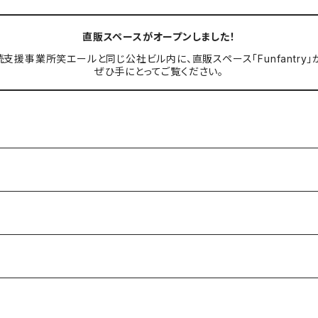
直販スペースがオープンしました！
継続支援事業所笑エールと同じ公社ビル内に、直販スペース「Funfantry
ぜひ手にとってご覧ください。
ル
産
グ