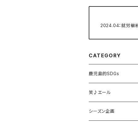
2024.04：就労
CATEGORY
鹿児島的SDGs
無農薬木綿
笑♪エール
なつかし布アップサイク
オリジナル鹿児島のお土
シーズン企画
文具
黒豚革のオリジナルバッ